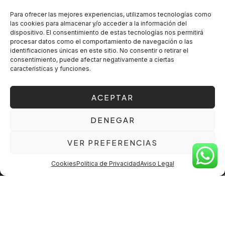
XAVIER LLEDÓ
Diseño de espacios en L'Eliana
Para ofrecer las mejores experiencias, utilizamos tecnologías como
las cookies para almacenar y/o acceder a la información del
dispositivo. El consentimiento de estas tecnologías nos permitirá
El diseño de espacios es un arte que implica mucho más
procesar datos como el comportamiento de navegación o las
que solo estética; es una disciplina que busca optimizar
identificaciones únicas en este sitio. No consentir o retirar el
cada rincón de un entorno, haciéndolo no solo
consentimiento, puede afectar negativamente a ciertas
características y funciones.
visualmente atractivo, sino también cómodo y funcional.
Nos enfocamos en diseñar espacios que reflejan la
personalidad de sus habitantes, garantizando siempre que
ACEPTAR
cada elemento cumpla con su propósito dentro del
conjunto.
DENEGAR
VER PREFERENCIAS
Nuestro
diseño de espacios en L’Eliana
se caracteriza
por aprovechar al máximo la luz natural, las proporciones
Cookies
Política de Privacidad
Aviso Legal
del espacio y la selección cuidadosa de materiales y
acabados. Este enfoque se adapta tanto a viviendas como
a oficinas o espacios comerciales, logrando resultados
únicos adaptados al cliente.