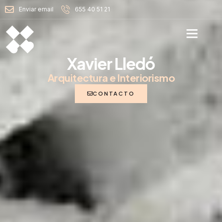
Enviar email
655 40 51 21
Xavier Lledó
Arquitectura e Interiorismo
CONTACTO